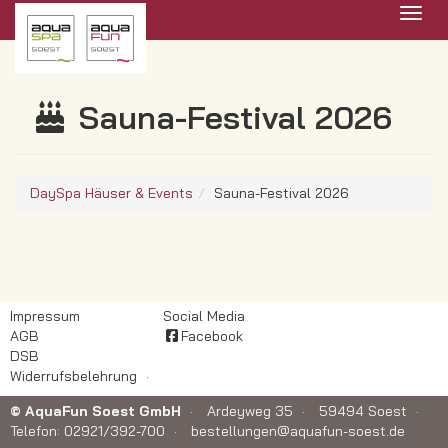
Menü 
Sauna-Festival 2026
DaySpa Häuser & Events
Sauna-Festival 2026
Impressum
Social Media
AGB
Facebook
DSB
Widerrufsbelehrung
© AquaFun Soest GmbH
Ardeyweg 35
59494 Soest
Telefon: 02921/392-700
bestellungen@aquafun-soest.de