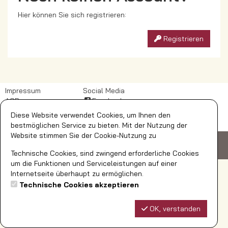
Hier können Sie sich registrieren:
Registrieren
Impressum
Social Media
AGB
Facebook
DSB
Diese Website verwendet Cookies, um Ihnen den
Widerrufsbelehrung
bestmöglichen Service zu bieten. Mit der Nutzung der
Website stimmen Sie der Cookie-Nutzung zu
© AquaFun Soest GmbH
Ardeyweg 35
59494 Soest
Telefon: 02921/392-700
bestellungen@aquafun-soest.de
Technische Cookies, sind zwingend erforderliche Cookies
um die Funktionen und Serviceleistungen auf einer
Internetseite überhaupt zu ermöglichen.
Technische Cookies akzeptieren
OK, verstanden