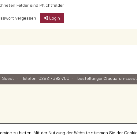
chneten Felder sind Pflichtfelder
sswort vergessen
Login
 Soest
Telefon: 02921/392-700
bestellungen@aquafun-soest
rvice zu bieten. Mit der Nutzung der Website stimmen Sie der Cooki