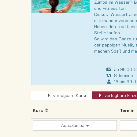
Zumba im Wasser? Bei
und Fitness tun.
Dieses Wassertrain
miteinander verbunde
Neben den tradition
Stelle laufen.
So wird das Ganze zu
der peppigen Musik, 
machen Spaß und man 
ab 96,00 € i
8 Termine
16 bis 99 J
verfügbare Kurse
verfügbare Einze
Kurs
Termin
AquaZumba