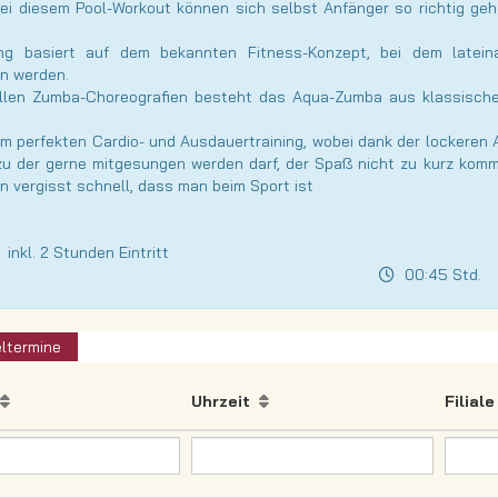
 diesem Pool-Workout können sich selbst Anfänger so richtig gehe
ing basiert auf dem bekannten Fitness-Konzept, bei dem latein
n werden.
ellen Zumba-Choreografien besteht das Aqua-Zumba aus klassische
m perfekten Cardio- und Ausdauertraining, wobei dank der lockeren
zu der gerne mitgesungen werden darf, der Spaß nicht zu kurz kom
vergisst schnell, dass man beim Sport ist
nkl. 2 Stunden Eintritt
00:45 Std.
.
ltermine
Uhrzeit
Filial