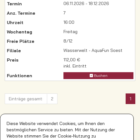
06.11.2026 - 18.12.2026
7
16:00
Freitag
8/12
Wasserwelt - AquaFun Soest
112,00 €
inkl. Eintritt
Buchen
Einträge gesamt:
2
1
Einträge pro Seite:
20
40
60
80
100
Diese Website verwendet Cookies, um Ihnen den
bestmöglichen Service zu bieten. Mit der Nutzung der
Website stimmen Sie der Cookie-Nutzung zu