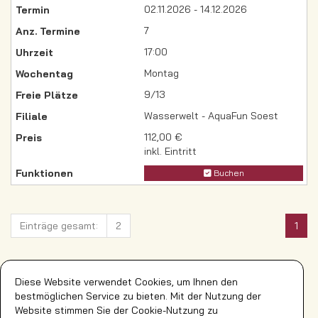
02.11.2026 - 14.12.2026
7
17:00
Montag
9/13
Wasserwelt - AquaFun Soest
112,00 €
inkl. Eintritt
Buchen
Einträge gesamt:
2
1
Diese Website verwendet Cookies, um Ihnen den
Einträge pro Seite:
20
40
60
80
100
bestmöglichen Service zu bieten. Mit der Nutzung der
Website stimmen Sie der Cookie-Nutzung zu