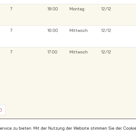
7
18:00
Montag
12/12
7
16:00
Mittwoch
12/12
7
17:00
Mittwoch
12/12
0
rvice zu bieten. Mit der Nutzung der Website stimmen Sie der Cooki