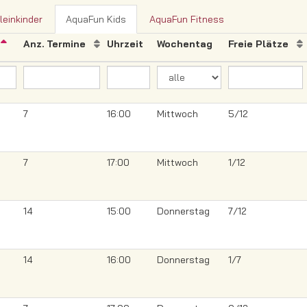
einkinder
AquaFun Kids
AquaFun Fitness
b
Anz. Termine
Uhrzeit
Wochentag
Freie Plätze
7
16:00
Mittwoch
5/12
7
17:00
Mittwoch
1/12
14
15:00
Donnerstag
7/12
14
16:00
Donnerstag
1/7