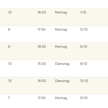
13
16:00
Montag
1/12
6
17:00
Montag
0/13
6
18:00
Montag
6/12
13
15:00
Dienstag
8/12
13
16:00
Dienstag
12/12
7
17:00
Montag
9/13