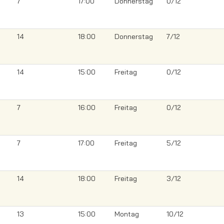
7
17:00
Donnerstag
0/12
14
18:00
Donnerstag
7/12
14
15:00
Freitag
0/12
7
16:00
Freitag
0/12
7
17:00
Freitag
5/12
14
18:00
Freitag
3/12
13
15:00
Montag
10/12